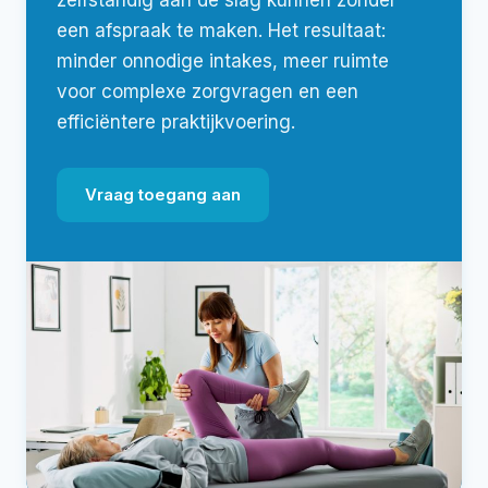
zelfstandig aan de slag kunnen zonder
een afspraak te maken. Het resultaat:
minder onnodige intakes, meer ruimte
voor complexe zorgvragen en een
efficiëntere praktijkvoering.
Vraag toegang aan